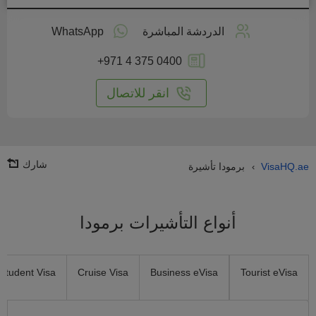
طبق
على
الدردشة المباشرة
WhatsApp
انترنت
+971 4 375 0400
انقر للاتصال
شارك
VisaHQ.ae
برمودا تأشيرة
›
أنواع التأشيرات برمودا
Student Visa
Cruise Visa
Business eVisa
Tourist eVisa