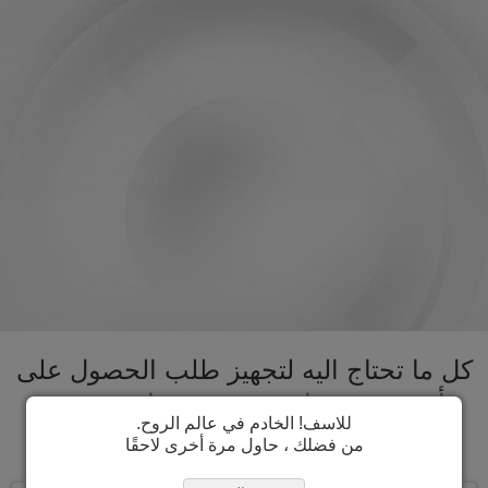
كل ما تحتاج اليه لتجهيز طلب الحصول على
تأشيرة برمودا تحت سقف واحد. تسريع
للاسف! الخادم في عالم الروح.
عملية الحصول على تأشيرة برمودا
من فضلك ، حاول مرة أخرى لاحقًا