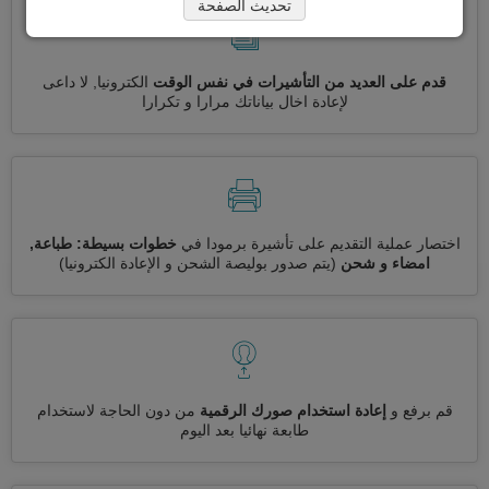
تحديث الصفحة
قدم على العديد من التأشيرات في نفس الوقت
الكترونيا, لا داعى
لإعادة اخال بياناتك مرارا و تكرارا
اختصار عملية التقديم على تأشيرة برمودا في
خطوات بسيطة: طباعة,
امضاء و شحن
(يتم صدور بوليصة الشحن و الإعادة الكترونيا)
قم برفع و
إعادة استخدام صورك الرقمية
من دون الحاجة لاستخدام
طابعة نهائيا بعد اليوم