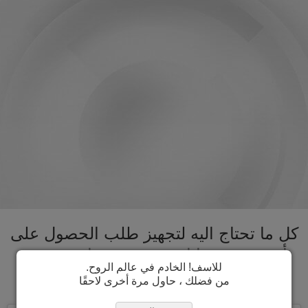
كل ما تحتاج اليه لتجهيز طلب الحصول على
تأشيرة بوتسوانا تحت سقف واحد. تسريع
للاسف! الخادم في عالم الروح.
عملية الحصول على تأشيرة بوتسوانا
من فضلك ، حاول مرة أخرى لاحقًا