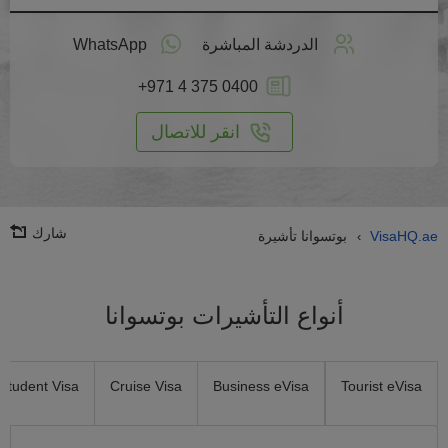
طبق
على
الدردشة المباشرة
WhatsApp
انترنت
+971 4 375 0400
انقر للاتصال
شارك
VisaHQ.ae
بوتسوانا تأشيرة
›
أنواع التأشيرات بوتسوانا
Student Visa
Cruise Visa
Business eVisa
Tourist eVisa