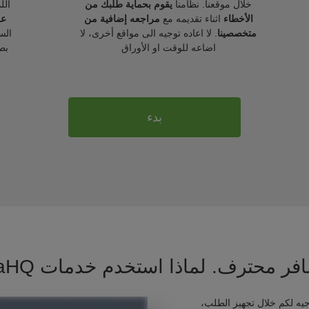
خلال موقعنا. نظامنا
يقوم بحماية طلبك من
الل
الأخطاء
اثناء تقديمه مع
مراجعه إضافية من
عل
متخصصينا
. لا اعاده توجيه الى مواقع أخرى، لا
الس
اضاعه للوقت او الأوراق
بط
بدء
فر محترف. لماذا استخدم خدمات VisaHQ ؟
يه لكم خلال تجهيز الطلب،