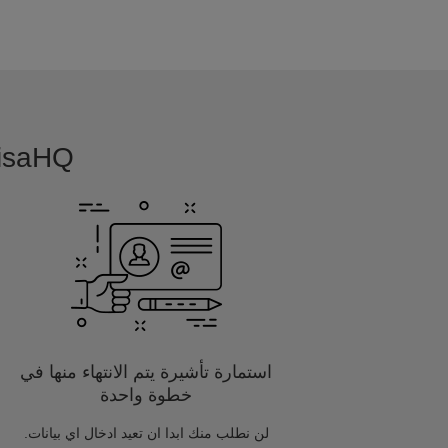
VisaHQ بسيطة, بديهية و مفصلة خصيصا
استمارة تأشيرة يتم الانتهاء منها في
خطوة واحدة
لن نطلب منك ابدا ان تعيد ادخال اي بيانات.