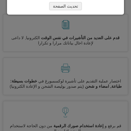
لوكسمبورغ
تحديث الصفحة
قدم على العديد من التأشيرات في نفس الوقت
الكترونيا, لا داعى
لإعادة اخال بياناتك مرارا و تكرارا
اختصار عملية التقديم على تأشيرة لوكسمبورغ في
خطوات بسيطة:
طباعة, امضاء و شحن
(يتم صدور بوليصة الشحن و الإعادة الكترونيا)
قم برفع و
إعادة استخدام صورك الرقمية
من دون الحاجة لاستخدام