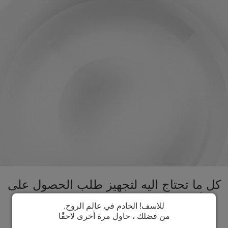
كل ما تحتاج اليه لتجهيز طلب الحصول على
تأشيرة لوكسمبورغ تحت سقف واحد.
للاسف! الخادم في عالم الروح.
تسريع عملية الحصول على تأشيرة
من فضلك ، حاول مرة أخرى لاحقًا