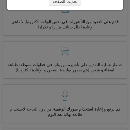
تحديث الصفحة
قدم على العديد من التأشيرات في نفس الوقت
الكترونيا, لا داعى
لإعادة اخال بياناتك مرارا و تكرارا
اختصار عملية التقديم على تأشيرة موريتانيا في
خطوات بسيطة: طباعة,
امضاء و شحن
(يتم صدور بوليصة الشحن و الإعادة الكترونيا)
قم برفع و
إعادة استخدام صورك الرقمية
من دون الحاجة لاستخدام
طابعة نهائيا بعد اليوم