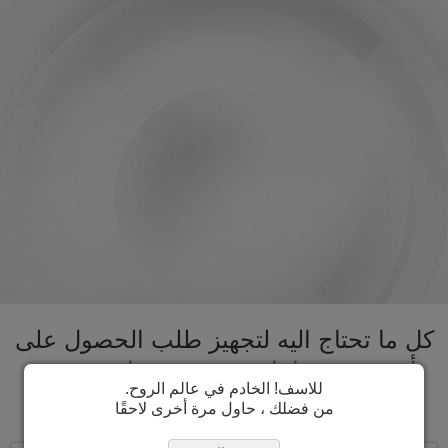
كل ما تحتاج اليه لتجهيز طلب الحصول على
تأشيرة موريتانيا تحت سقف واحد. تسريع
للاسف! الخادم في عالم الروح.
عملية الحصول على تأشيرة موريتانيا
من فضلك ، حاول مرة أخرى لاحقًا