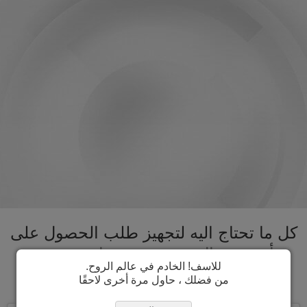
كل ما تحتاج اليه لتجهيز طلب الحصول على
تأشيرة نيبال تحت سقف واحد. تسريع
للاسف! الخادم في عالم الروح.
عملية الحصول على تأشيرة نيبال
من فضلك ، حاول مرة أخرى لاحقًا