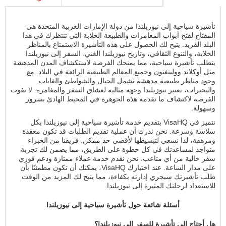
تأشيرة سياحية إلى نيوزيلندا من دولة الإمارات العربية المتحدة هي
المفتاح لفتح أبواب المغامرات والطبيعة الخلابة التي تنتظرك في هذا
البلد الفريد. يتيح لك الحصول على هذه التأشيرة الاستمتاع بالمناظر
الخلابة، والتنوع الثقافي، وتاريخ نيوزيلندا الغني. السفر إلى نيوزيلندا
يتطلب تأشيرة سياحية، مما يمنحك الفرصة لاستكشاف المدن المدهشة
مثل أوكلاند وولينغتون وجميع المعالم الطبيعية الرائعة في البلاد. مع
وجود مناظر طبيعية مدهشة تشمل الجبال والشواطئ والغابات
والبحيرات، تعتبر نيوزيلندا وجهة مثالية لعشاق السفر والمغامرة. لا تفوت
الفرصة لاكتشاف ما تقدمه هذه الجوهرة في المحيط الهادئ بسرور
وسهولة.
نتميز في VisaHQ بتقديم خدمة تأشيرة سياحية إلى نيوزيلندا بكل
سلاسة وسرعة. نحن ندرك أن عملية تقديم الطلبات قد تكون معقدة
ومرهقة، لذا نسعى لتبسيطها لأقصى حد ممكن. فريقنا من الخبراء
متواجد لمساعدتك في كل خطوة على الطريق، مما يضمن لك تجربة
سفر خالية من أي متاعب. نحن نقدم خدمة عملاء ممتازة ودعم فوري
على مدار الساعة. عند اختيارك VisaHQ، يمكنك أن تكون مطمئنًا بأن
طلب تأشيرتك سيجري إدارته بكفاءة، مما يتيح لك المزيد من الوقت
للاستعداد لرحلتك المثيرة إلى نيوزيلندا.
أسئلة شائعة حول تأشيرة سياحية إلى نيوزيلندا
هل أحتاج إلى تأشيرة للسفر إلى نيوزيلندا؟