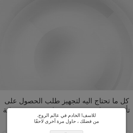
كل ما تحتاج اليه لتجهيز طلب الحصول على
تأشيرة قطر تحت سقف واحد. تسريع عملية
للاسف! الخادم في عالم الروح.
الحصول على تأشيرة قطر
من فضلك ، حاول مرة أخرى لاحقًا