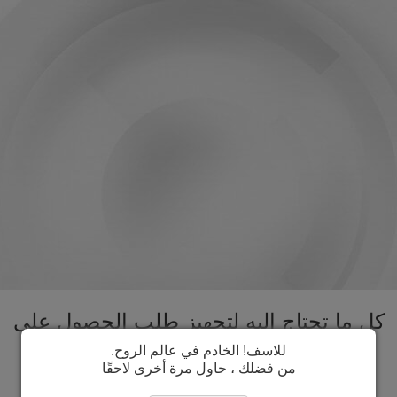
كل ما تحتاج اليه لتجهيز طلب الحصول على
تأشيرة سلوفينيا تحت سقف واحد. تسريع
للاسف! الخادم في عالم الروح.
من فضلك ، حاول مرة أخرى لاحقًا
عملية الحصول على تأشيرة سلوفينيا