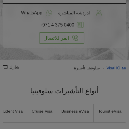
طبق
على
الدردشة المباشرة
WhatsApp
انترنت
+971 4 375 0400
انقر للاتصال
شارك
VisaHQ.ae
سلوفينيا تأشيرة
›
أنواع التأشيرات سلوفينيا
Student Visa
Cruise Visa
Business eVisa
Tourist eVisa